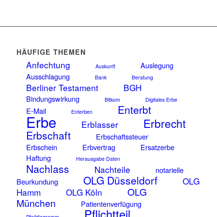
HÄUFIGE THEMEN
Anfechtung
Auslegung
Auskunft
Ausschlagung
Bank
Beratung
Berliner Testament
BGH
Bindungswirkung
Bitkom
Digitales Erbe
Enterbt
E-Mail
Enterben
Erbe
Erbrecht
Erblasser
Erbschaft
Erbschaftssteuer
Erbschein
Erbvertrag
Ersatzerbe
Haftung
Herausgabe Daten
Nachlass
Nachteile
notarielle
OLG Düsseldorf
OLG
Beurkundung
OLG
Hamm
OLG Köln
München
Patientenverfügung
Pflichtteil
Pfeildiagramm