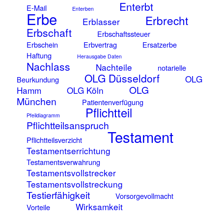
Enterbt
E-Mail
Enterben
Erbe
Erbrecht
Erblasser
Erbschaft
Erbschaftssteuer
Erbschein
Erbvertrag
Ersatzerbe
Haftung
Herausgabe Daten
Nachlass
Nachteile
notarielle
OLG Düsseldorf
OLG
Beurkundung
OLG
Hamm
OLG Köln
München
Patientenverfügung
Pflichtteil
Pfeildiagramm
Pflichtteilsanspruch
Testament
Pflichtteilsverzicht
Testamentserrichtung
Testamentsverwahrung
Testamentsvollstrecker
Testamentsvollstreckung
Testierfähigkeit
Vorsorgevollmacht
Wirksamkeit
Vorteile