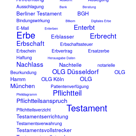
Ausschlagung
Bank
Beratung
Berliner Testament
BGH
Bindungswirkung
Bitkom
Digitales Erbe
Enterbt
E-Mail
Enterben
Erbe
Erbrecht
Erblasser
Erbschaft
Erbschaftssteuer
Erbschein
Erbvertrag
Ersatzerbe
Haftung
Herausgabe Daten
Nachlass
Nachteile
notarielle
OLG Düsseldorf
OLG
Beurkundung
OLG
Hamm
OLG Köln
München
Patientenverfügung
Pflichtteil
Pfeildiagramm
Pflichtteilsanspruch
Testament
Pflichtteilsverzicht
Testamentserrichtung
Testamentsverwahrung
Testamentsvollstrecker