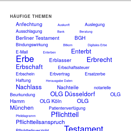
HÄUFIGE THEMEN
Anfechtung
Auslegung
Auskunft
Ausschlagung
Bank
Beratung
Berliner Testament
BGH
Bindungswirkung
Bitkom
Digitales Erbe
Enterbt
E-Mail
Enterben
Erbe
Erbrecht
Erblasser
Erbschaft
Erbschaftssteuer
Erbschein
Erbvertrag
Ersatzerbe
Haftung
Herausgabe Daten
Nachlass
Nachteile
notarielle
OLG Düsseldorf
OLG
Beurkundung
OLG
Hamm
OLG Köln
München
Patientenverfügung
Pflichtteil
Pfeildiagramm
Pflichtteilsanspruch
Testament
Pflichtteilsverzicht