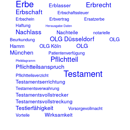
Erbe
Erbrecht
Erblasser
Erbschaft
Erbschaftssteuer
Erbschein
Erbvertrag
Ersatzerbe
Haftung
Herausgabe Daten
Nachlass
Nachteile
notarielle
OLG Düsseldorf
OLG
Beurkundung
OLG
Hamm
OLG Köln
München
Patientenverfügung
Pflichtteil
Pfeildiagramm
Pflichtteilsanspruch
Testament
Pflichtteilsverzicht
Testamentserrichtung
Testamentsverwahrung
Testamentsvollstrecker
Testamentsvollstreckung
Testierfähigkeit
Vorsorgevollmacht
Wirksamkeit
Vorteile