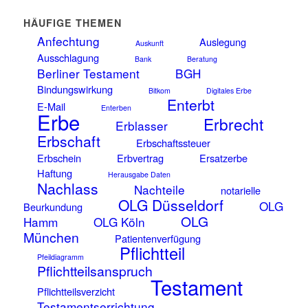
HÄUFIGE THEMEN
Anfechtung
Auslegung
Auskunft
Ausschlagung
Bank
Beratung
Berliner Testament
BGH
Bindungswirkung
Bitkom
Digitales Erbe
Enterbt
E-Mail
Enterben
Erbe
Erbrecht
Erblasser
Erbschaft
Erbschaftssteuer
Erbschein
Erbvertrag
Ersatzerbe
Haftung
Herausgabe Daten
Nachlass
Nachteile
notarielle
OLG Düsseldorf
OLG
Beurkundung
OLG
Hamm
OLG Köln
München
Patientenverfügung
Pflichtteil
Pfeildiagramm
Pflichtteilsanspruch
Testament
Pflichtteilsverzicht
Testamentserrichtung